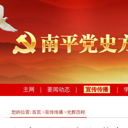
主网
｜
要闻动态
｜
宣传传播
｜
您的位置:
首页
>
宣传传播
>
光辉历程