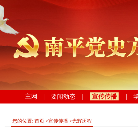
主网
｜
要闻动态
｜
宣传传播
｜
您的位置:
首页
>
宣传传播
>
光辉历程