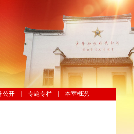
务公开
｜
专题专栏
｜
本室概况