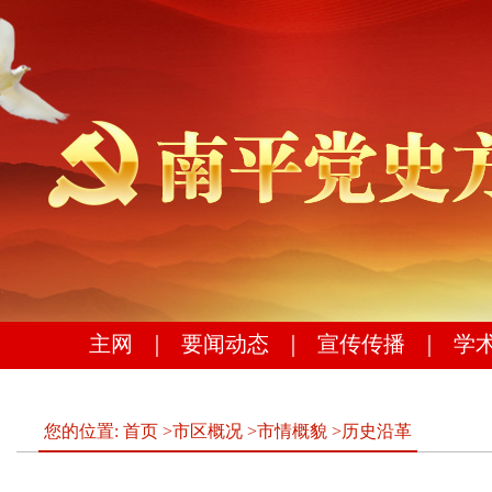
主网
｜
要闻动态
｜
宣传传播
｜
学
您的位置:
首页
>
市区概况
>
市情概貌
>
历史沿革