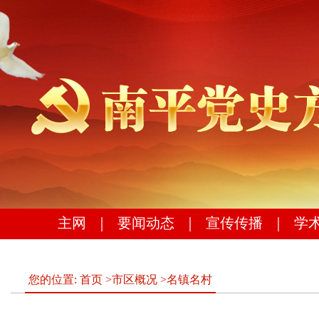
主网
｜
要闻动态
｜
宣传传播
｜
学
您的位置:
首页
>
市区概况
>
名镇名村