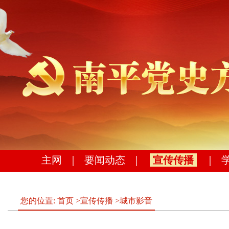
主网
｜
要闻动态
｜
宣传传播
｜
您的位置:
首页
>
宣传传播
>
城市影音