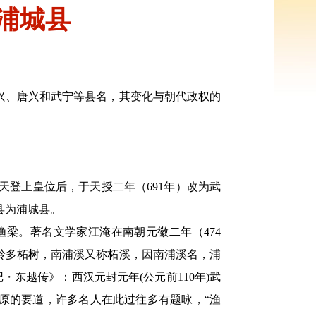
浦城县
兴、唐兴和武宁等县名，其变化与朝代政权的
天登上皇位后，于天授二年（691年）改为武
县为浦城县。
梁。著名文学家江淹在南朝元徽二年（474
岭多柘树，南浦溪又称柘溪，因南浦溪名，浦
・东越传》：西汉元封元年(公元前110年)武
中原的要道，许多名人在此过往多有题咏，“渔