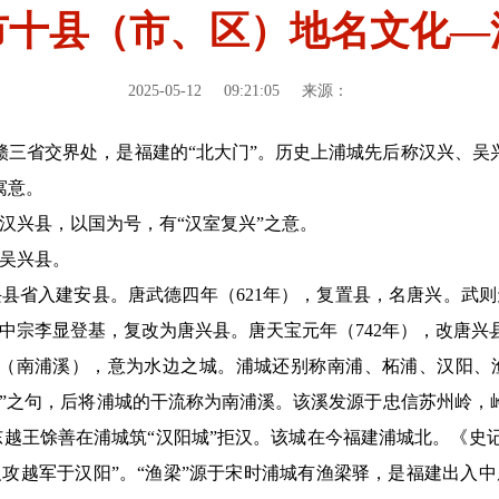
市十县（市、区）地名文化—
2025-05-12
09:21:05
来源：
赣三省交界处，是福建的“北大门”。历史上浦城先后称汉兴、吴
寓意。
置汉兴县，以国为号，有“汉室复兴”之意。
为吴兴县。
兴县省入建安县。唐武德四年（621年），复置县，名唐兴。武则
唐中宗李显登基，复改为唐兴县。唐天宝元年（742年），改唐兴
（南浦溪），意为水边之城。浦城还别称南浦、柘浦、汉阳、渔
浦”之句，后将浦城的干流称为南浦溪。该溪发源于忠信苏州岭，
时东越王馀善在浦城筑“汉阳城”拒汉。该城在今福建浦城北。《史记
攻越军于汉阳”。“渔梁”源于宋时浦城有渔梁驿，是福建出入