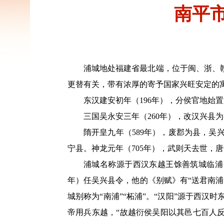
南平
浦城地处福建省最北端，位于闽、浙、
更替有关，带有浓厚的寄予国家兴旺安定的
东汉建安初年（196年），分侯官地始
三国吴永安三年（260年），改汉兴县
隋开皇九年（589年），废郡为县，吴
宁县。神龙元年（705年），武则天去世，
浦城名称源于西汉东越王馀善筑城临浦
年）任吴兴县令，他的《别赋》有“送君南
城别称为“南浦”“柘浦”。“汉阳”源于西汉
帝用兵东越，“故越衍侯吴阳以其邑七百人反