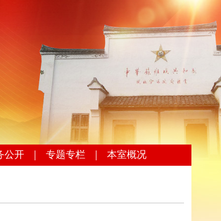
务公开
｜
专题专栏
｜
本室概况