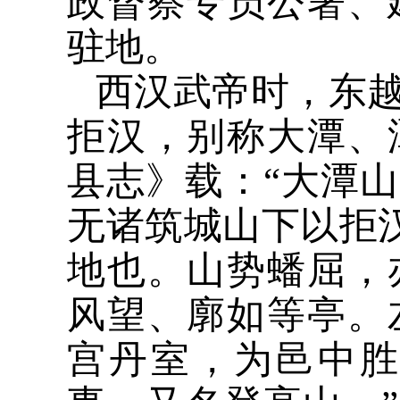
政督察专员公署、
驻地。
西汉武帝时，东
拒汉，别称大潭、
县志》载：“大潭
无诸筑城山下以拒汉
地也。山势蟠屈，
风望、廓如等亭。
宫丹室，为邑中