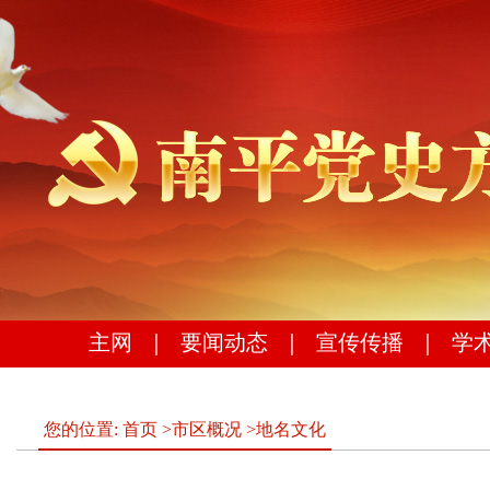
主网
｜
要闻动态
｜
宣传传播
｜
学
您的位置:
首页
>
市区概况
>
地名文化