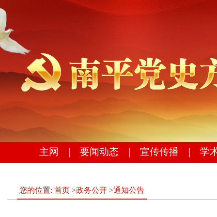
主网
｜
要闻动态
｜
宣传传播
｜
学
您的位置:
首页
>
政务公开
>
通知公告