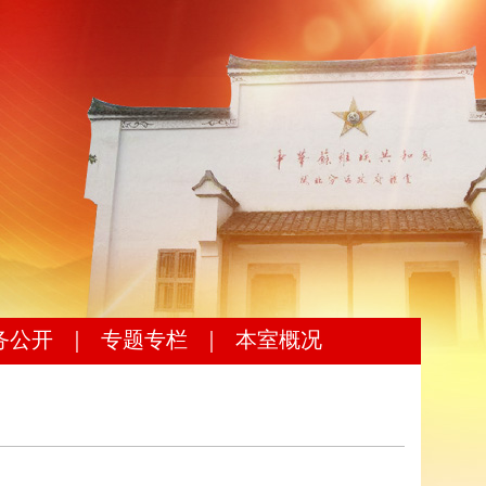
务公开
｜
专题专栏
｜
本室概况