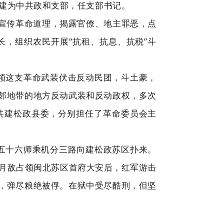
扩建为中共政和支部，任支部书记。
宣传革命道理，揭露官僚、地主罪恶，点
长，组织农民开展“抗租、抗息、抗税”斗
率领这支革命武装伏击反动民团，斗土豪，
相邻地带的地方反动武装和反动政权，多次
共建松政县委，分别担任了革命委员会主
的五十六师乘机分三路向建松政苏区扑来。
1月敌占领闽北苏区首府大安后，红军游击
，弹尽粮绝被俘。在狱中受尽酷刑，但坚