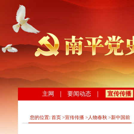
主网
｜
要闻动态
｜
宣传传播
您的位置:
首页
>
宣传传播
>
人物春秋
>
新中国前