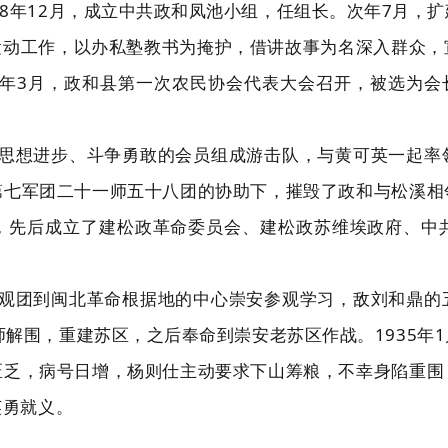
28年12月，成立中共政和凤池小组，任组长。次年7月，
运动工作，以办私塾教书为掩护，借讲故事为名深入群众，
9年3月，政和县第一次农民协会代表大会召开，被选为会
选择思想进步、斗争勇敢的会员组成游击队，与黄可英一起
军第七军团二十一师五十八团的协助下，摧毁了政和与松溪
，先后成立了建松政革命委员会、建松政苏维埃政府、中
区参观团到闽北革命根据地的中心崇安参观学习，敌刘和鼎
师解围，重建苏区，之后奉命到崇安老苏区作战。1935年
匮乏，病号日增，杨则仕主动要求下山筹粮，不幸身陷重围
英勇就义。