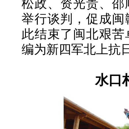
松政、资光贵、邵
举行谈判，促成闽
此结束了闽北艰苦
编为新四军北上抗
水口