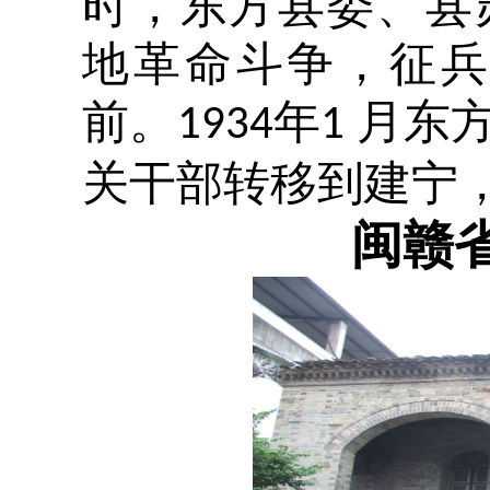
时，东方县委、县
地革命斗争，征
前。
年
月东
1934
1
关干部转移到建宁
闽赣