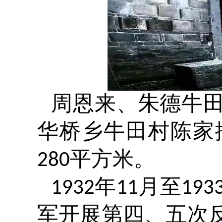
周恩来、朱德牛
华桥乡牛田村陈家
平方米。
280
年
月至
1932
11
193
军开展第四、五次