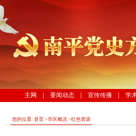
主网
｜
要闻动态
｜
宣传传播
｜
学
您的位置:
首页
>
市区概况
>
红色资源