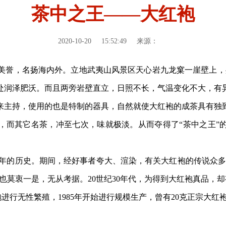
茶中之王——大红袍
2020-10-20
15:52:49
来源：
”美誉，名扬海内外。立地武夷山风景区天心岩九龙窠一崖壁上，
处润泽肥沃。而且两旁岩壁直立，日照不长，气温变化不大，有
来主持，使用的也是特制的器具，自然就使大红袍的成茶具有独
，而其它名茶，冲至七次，味就极淡。从而夺得了“茶中之王”
年的历史。期间，经好事者夸大、渲染，有关大红袍的传说众多
也莫衷一是，无从考据。20世纪30年代，为得到大红袍真品，
无性繁殖，1985年开始进行规模生产，曾有20克正宗大红袍拍