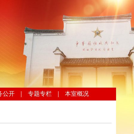
务公开
｜
专题专栏
｜
本室概况