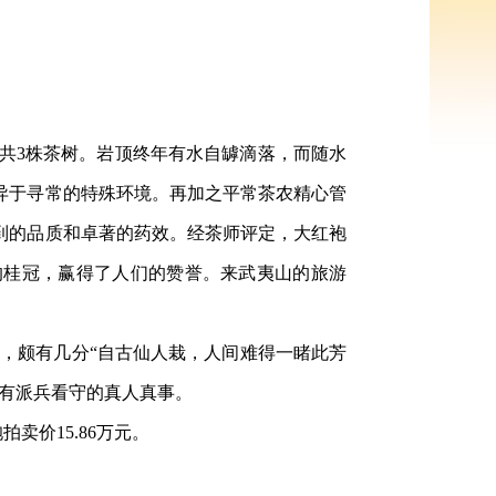
共3株茶树。岩顶终年有水自罅滴落，而随水
异于寻常的特殊环境。再加之平常茶农精心管
到的品质和卓著的药效。经茶师评定，大红袍
的桂冠，赢得了人们的赞誉。来武夷山的旅游
，颇有几分“自古仙人栽，人间难得一睹此芳
却有派兵看守的真人真事。
卖价15.86万元。