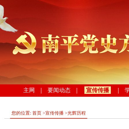
主网
｜
要闻动态
｜
宣传传播
｜
您的位置:
首页
>
宣传传播
>
光辉历程