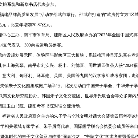
文旅系统和新华书店代表参加。
推动福建品牌高质量发展”活动在邵武市举行。邵武市打造的“武夷竹立方”区
元，比去年增加20.87亿元。
管理中心主办，南平市体育局、建阳区人民政府承办的“2025年全国中国
4支代表队、300余名运动员参赛。
。馆内设规划展示区、体验区与影像区三大板块，系统梳理并呈现朱熹在孝
礼在上海落幕。南平市刘安兴、杨丰、刘德喜、周世辉四位茶人获“2024
牙、意大利、匈牙利、马耳他、英国、美国等九国的汉学家组成考察团，走
山市五夫镇朱子文化园集成殿广场举行。此次活动由中国朱子学会、中华朱子
武夷文化研究院协办。韩国朱子文化交流团、世界朱氏联合会等众多海内
行韩国玉山书院、建阳考亭书院对话交流活动。
合会、福建省人民政府联合主办的朱子学与全球文明对话大会暨第四届考亭论
学相关领域专家学者、朱子后裔代表、国际儒学联合会执委会成员等来自5
媒体时代的朱子文化普及与传播”圆桌沙龙、“书院文化”学术考察暨采风