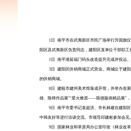
1日 南平市在武夷新区市民广场举行升国旗
阳区及武夷新区负责同志，建阳区直单位干部职工
1日 南平港延福门码头改造提升完成并投运。
3日 建阳区供销商城正式营业。商城位于建阳
的供销商城。
8日 建瓯市建州美术馆落成开馆，并举办首
雄、陈铎作品展”“星火燎原——陈德版画精品展”，
9日 南平市委书记袁超洪、市长林建在建阳
中韩友好等进行洽谈交流。市领导邱建彬参加会见
9日 国家林业和草原局办公室印发《林业改