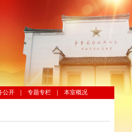
务公开
｜
专题专栏
｜
本室概况