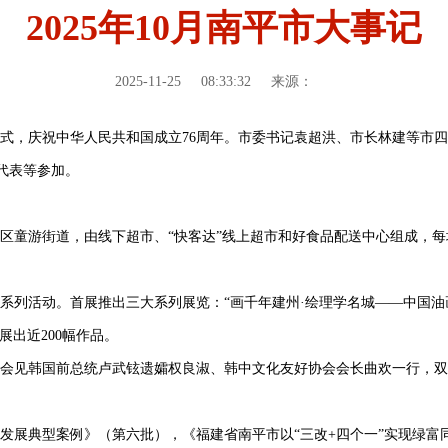
2025年10月南平市大事记
2025-11-25
08:33:32
来源：
仪式，庆祝中华人民共和国成立76周年。市委书记袁超洪、市长林建等市
代表等参加。
区童游街道，由线下超市、“快客达”线上超市和好食品配送中心组成，每
展系列活动。首展推出三大系列展览：“画千年建州·绘理学名城——中国油
展出近200幅作品。
区会见韩国前总统卢武铉遗孀权良淑、韩中文化友好协会会长曲欢一行，
。
革发展典型案例》（第六批），《福建省南平市以“三改+四个一”实现绿富