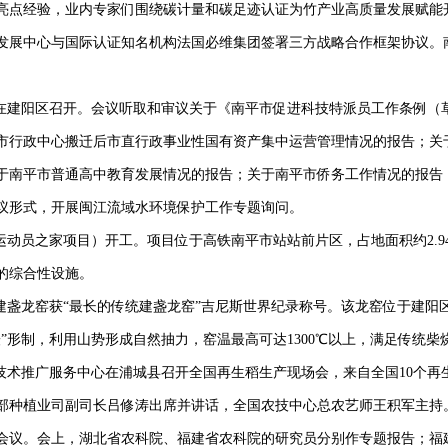
亮点经验，业内专家们围绕碳计量和碳足迹认证为竹产业高质量发展赋能
发展中心与国际认证知名机构法国必维集团签署三方战略合作框架协议。
议在建阳区召开。会议听取和审议关于《南平市促进科技特派员工作条例（
行政中心搬迁后市直行政事业性国有资产集中运营管理情况的报告；关于
；关于南平市普通高中教育发展情况的报告；关于南平市侨务工作情况的报
议形式，开展闽江流域水环境保护工作专题询问。
运动员之家项目）开工。项目位于高铁南平市站站前片区，占地面积约2.94
的综合性设施。
建盏龙窑获“最长的传统建盏龙窑”吉尼斯世界纪录称号。该龙窑位于建阳区崇
”形制，利用山势形成自然抽力，窑温最高可达1300℃以上，满足传统柴
业技术推广服务中心在浦城县召开全国再生稻生产现场会，来自全国10个
部种植业司副司长吕修涛出席并讲话，全国农技中心总农艺师王积军主持
会议。会上，湖北省农科院、福建省农科院的研究员分别作专题报告；福