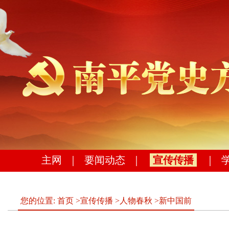
主网
｜
要闻动态
｜
宣传传播
｜
您的位置:
首页
>
宣传传播
>
人物春秋
>
新中国前