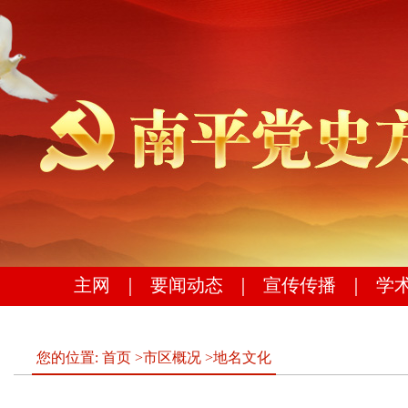
主网
｜
要闻动态
｜
宣传传播
｜
学
您的位置:
首页
>
市区概况
>
地名文化