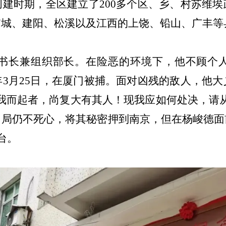
创建时期，全区建立了
200
多个区、乡、村苏维埃
浦城、建阳、松溪以及江西的上饶、铅山、广丰等
书长兼组织部长。在险恶的环境下，他不顾个
年
3
月
25
日，在厦门被捕。面对凶残的敌人，他大
我而起者，尚复大有其人！现我应如何处决，请
当局仍不死心，将其秘密押到南京，但在杨峻德面
台。