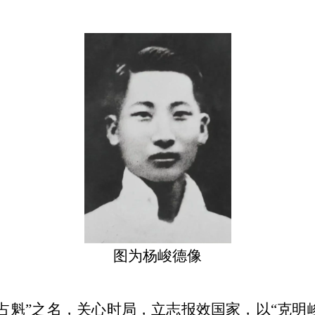
图为杨峻德像
杨占魁”之名，关心时局，立志报效国家，以“克明