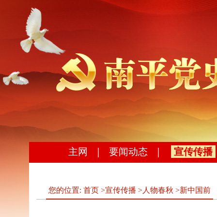
主网
｜
要闻动态
｜
宣传传播
您的位置:
首页
>
宣传传播
>
人物春秋
>
新中国前