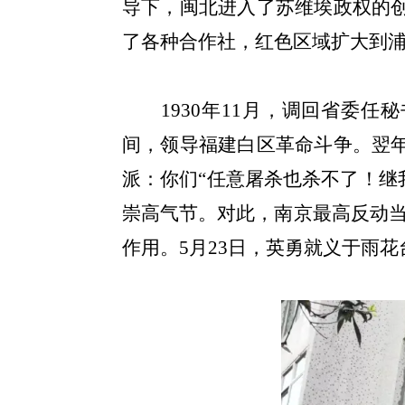
导下，闽北进入了苏维埃政权的
了各种合作社，红色区域扩大到
1930
年
11
月，调回省委任秘
间，领导福建白区革命斗争。翌
派：你们“任意屠杀也杀不了！继
崇高气节。对此，南京最高反动
作用。
5
月
23
日，英勇就义于雨花