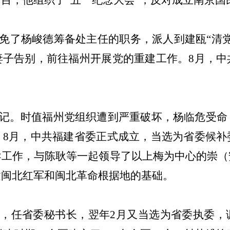
面目，他组织了
“五一纪念大会”，反对成立南京国
免了杨峻德筹备处主任的职务，派人到建瓯“清
妻子告别，前往福州开展党的重建工作。
8
月，中
记。时值福州党组织遭到严重破坏，杨临危受命
。
8
月，中共福建省委正式成立，当选为省委候补
导工作，与陈耿等一起领导了以上梅为中心的崇（
建闽北红军和闽北革命根据地的基础。
，任省委秘书长，翌年
2
月又当选为省委执委，