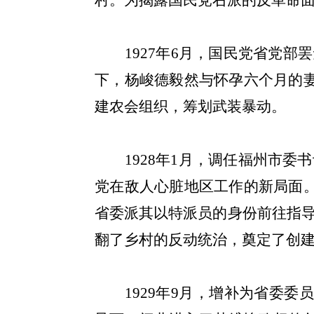
村。为揭露国民党右派的反革命
1927
年
6
月，国民党省党部罢
下，杨峻德毅然与怀孕六个月的
建农会组织，筹划武装暴动。
1928
年
1
月，调任福州市委书
党在敌人心脏地区工作的新局面
省委派其以特派员的身份前往指
翻了乡村的反动统治，奠定了创
1929
年
9
月，增补为省委委员