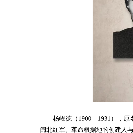
杨峻德（
1900
—
1931
），原
闽北红军、革命根据地的创建人