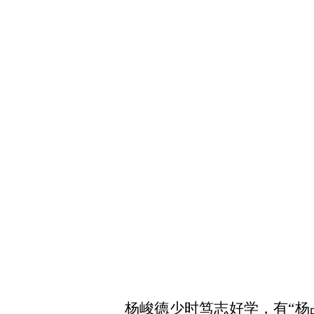
杨峻德少时笃志好学，有
“