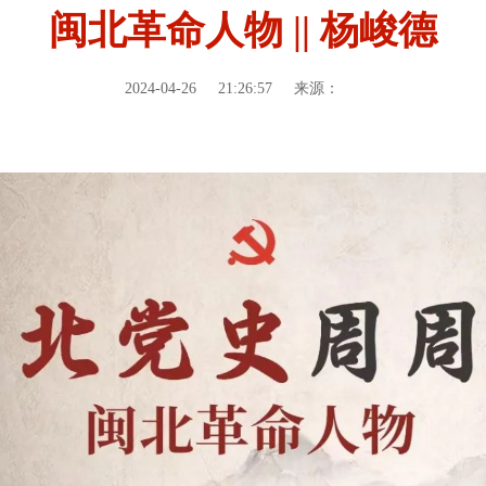
闽北革命人物 || 杨峻德
2024-04-26
21:26:57
来源：