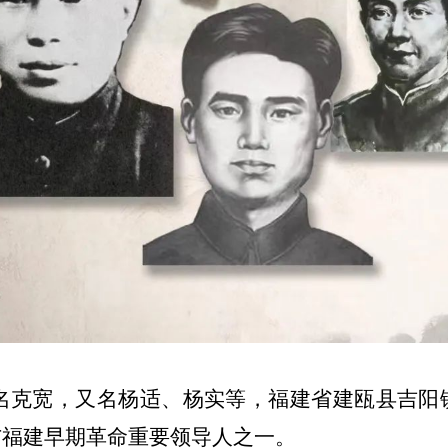
名克宽，又名杨适、杨实等，福建省建瓯县吉阳
与福建早期革命重要领导人之一。