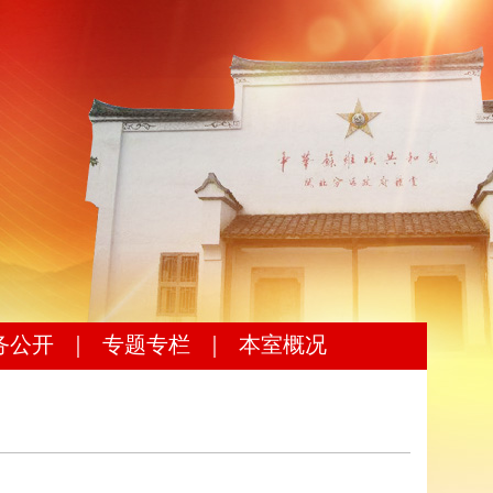
务公开
｜
专题专栏
｜
本室概况