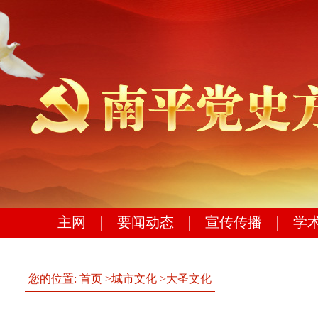
主网
｜
要闻动态
｜
宣传传播
｜
学
您的位置:
首页
>
城市文化
>
大圣文化